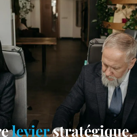
re
levier
stratégique.