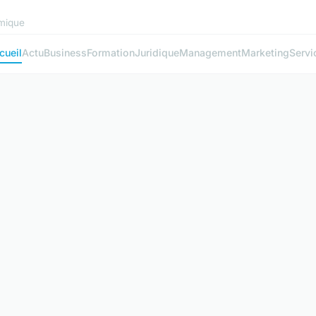
mique
cueil
Actu
Business
Formation
Juridique
Management
Marketing
Servi