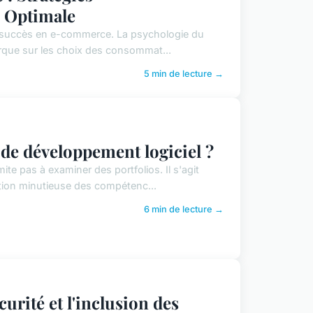
é Optimale
r le succès en e-commerce. La psychologie du
arque sur les choix des consommat...
5 min de lecture →
de développement logiciel ?
ite pas à examiner des portfolios. Il s'agit
uation minutieuse des compétenc...
6 min de lecture →
urité et l'inclusion des