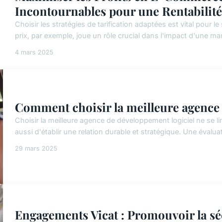
Incontournables pour une Rentabilit
Choisir les stratégies de tarification adaptées est vital pou
prix, par exemple, joue un rôle crucial dans l'impact d'une m
4 mars 2025
Comment choisir la meilleure agence 
Choisir la meilleure agence de développement logiciel ne se lim
aussi d'établir une relation durable et stratégique. Une éval
29 mars 2025
Engagements Vicat : Promouvoir la séc