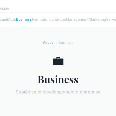
mique
cueil
Actu
Business
Formation
Juridique
Management
Marketing
Servi
Accueil
› Business
💼
Business
Stratégies et développement d'entreprise