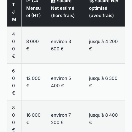
📈 CA
🧮 Salaire
🚀 Salaire Net
T
Mensu
Net estimé
optimisé
J
el (HT)
(hors frais)
(avec frais)
M
4
0
8 000
environ 3
jusqu’à 4 200
0
€
600 €
€
€
6
0
12 000
environ 5
jusqu’à 6 300
0
€
400 €
€
€
8
0
16 000
environ 7
jusqu’à 8 400
0
€
200 €
€
€