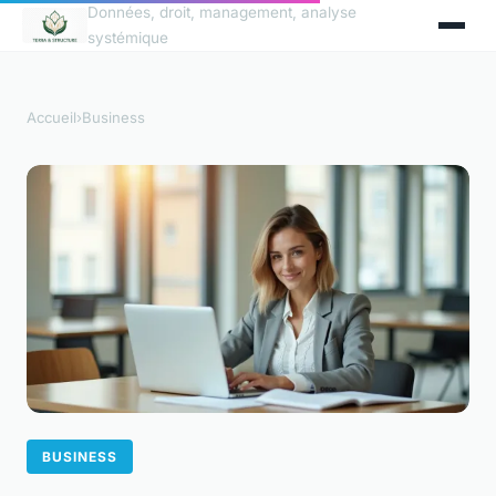
Données, droit, management, analyse
systémique
Accueil
›
Business
BUSINESS