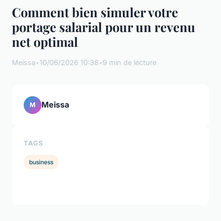
Comment bien simuler votre
portage salarial pour un revenu
net optimal
Meissa
•
10/06/2026 10:38
•
9 min de lecture
Meissa
M
TAGS
business