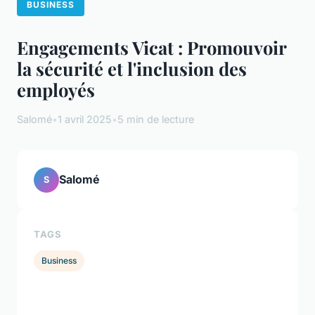
BUSINESS
Engagements Vicat : Promouvoir
la sécurité et l'inclusion des
employés
Salomé
•
1 avril 2025
•
5 min de lecture
Salomé
S
TAGS
Business