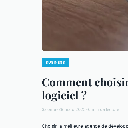
BUSINESS
Comment choisir
logiciel ?
Salomé
•
29 mars 2025
•
6 min de lecture
Choisir la meilleure agence de développ