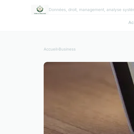
Données, droit, management, analyse systé
Ac
Accueil
›
Business