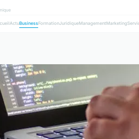
mique
cueil
Actu
Business
Formation
Juridique
Management
Marketing
Servi