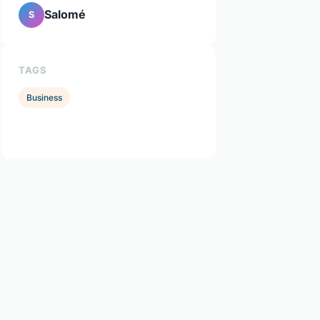
Salomé
S
TAGS
Business