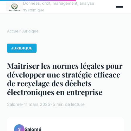
Données, droit, management, analyse
systémique
Accueil
›
Juridique
JURIDIQUE
Maîtriser les normes légales pour
développer une stratégie efficace
de recyclage des déchets
électroniques en entreprise
Salomé
•
11 mars 2025
•
5 min de lecture
Salomé
S