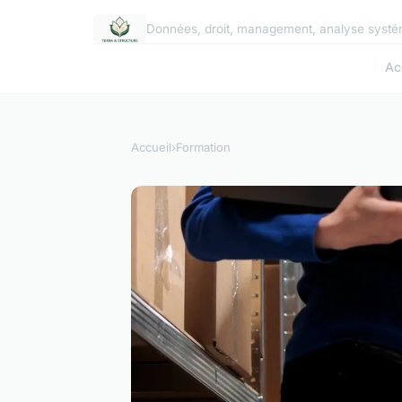
Données, droit, management, analyse systé
Ac
Accueil
›
Formation