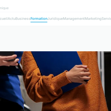
mique
cueil
Actu
Business
Formation
Juridique
Management
Marketing
Servi