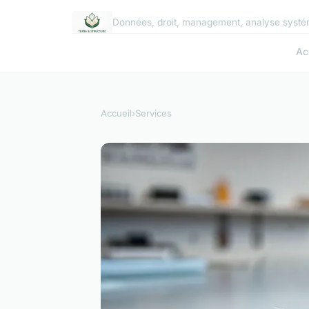
Données, droit, management, analyse systé
Ac
Accueil
›
Services