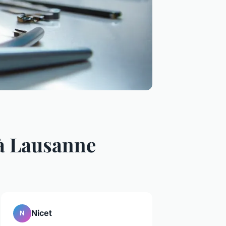
 à Lausanne
Nicet
N