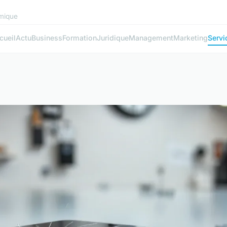
mique
cueil
Actu
Business
Formation
Juridique
Management
Marketing
Servi