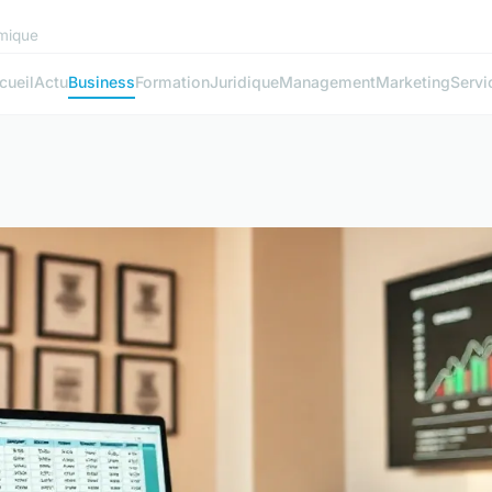
mique
cueil
Actu
Business
Formation
Juridique
Management
Marketing
Servi