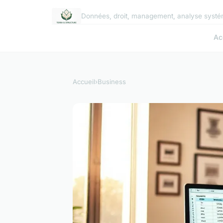
Données, droit, management, analyse systé
Ac
Accueil
›
Business