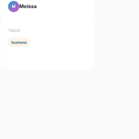
Meissa
M
TAGS
business