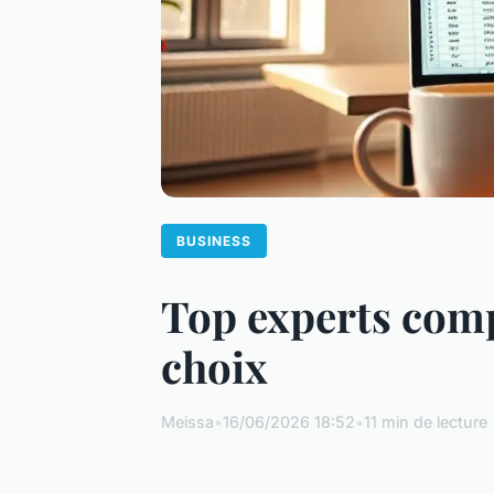
BUSINESS
Top experts compt
choix
Meissa
•
16/06/2026 18:52
•
11 min de lecture