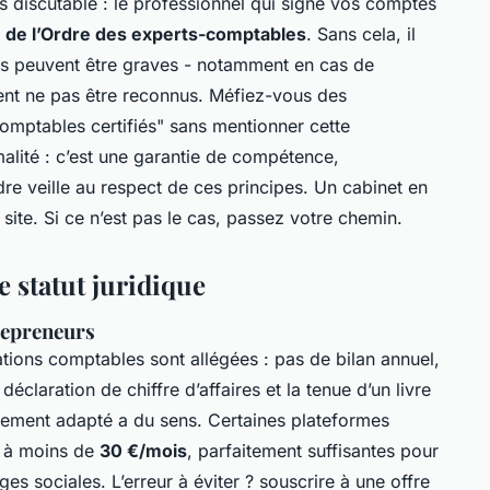
pas discutable : le professionnel qui signe vos comptes
 de l’Ordre des experts-comptables
. Sans cela, il
es peuvent être graves - notamment en cas de
ent ne pas être reconnus. Méfiez-vous des
omptables certifiés" sans mentionner cette
malité : c’est une garantie de compétence,
re veille au respect de ces principes. Un cabinet en
n site. Si ce n’est pas le cas, passez votre chemin.
e statut juridique
repreneurs
ations comptables sont allégées : pas de bilan annuel,
éclaration de chiffre d’affaires et la tenue d’un livre
ement adapté a du sens. Certaines plateformes
, à moins de
30 €/mois
, parfaitement suffisantes pour
ges sociales. L’erreur à éviter ? souscrire à une offre